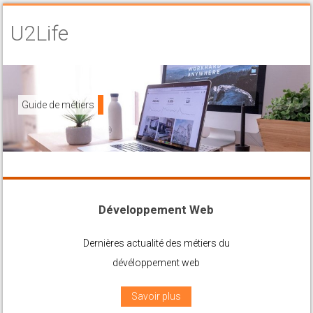
U2Life
Guide de métiers
Négotiations
Développement Web
Dernières actualité des métiers du
dévéloppement web
Savoir plus
Marketing web